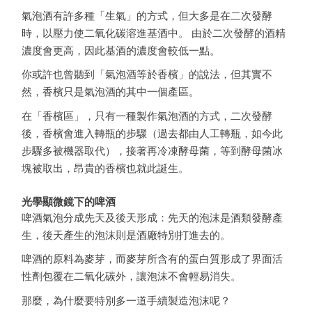
氣泡酒有許多種「生氣」的方式，但大多是在二次發酵
時，以壓力使二氧化碳溶進基酒中。 由於二次發酵的酒精
濃度會更高，因此基酒的濃度會較低一點。
你或許也曾聽到「氣泡酒等於香檳」的說法，但其實不
然，香檳只是氣泡酒的其中一個產區。
在「香檳區」，只有一種製作氣泡酒的方式，二次發酵
後，香檳會進入轉瓶的步驟（過去都由人工轉瓶，如今此
步驟多被機器取代），接著再冷凍酵母菌，等到酵母菌冰
塊被取出，昂貴的香檳也就此誕生。
光學顯微鏡下的啤酒
啤酒氣泡分成先天及後天形成：先天的泡沫是酒類發酵產
生，後天產生的泡沫則是酒廠特別打進去的。
啤酒的原料為麥芽，而麥芽所含有的蛋白質形成了界面活
性劑包覆在二氧化碳外，讓泡沫不會輕易消失。
那麼，為什麼要特別多一道手續製造泡沫呢？