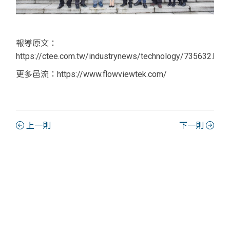
報導原文：
https://ctee.com.tw/industrynews/technology/735632.html
更多邑流：https://www.flowviewtek.com/
上一則
下一則