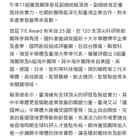
午率11組獲獎團隊晉見副總統賴清德，副總統肯定獲
獎技術實力，也期盼團隊能深化和臺灣企業合作，對未
來產業發展帶來貢獻。
首屆 TIE Award 有來自 25 國、近 120 支頂尖科研新創
團隊參與角逐，國科會邀請我國前十大半導體標竿企業
及產學、國際創投組成評審團，包括台積電、聯發科
技、瑞昱半導體及臺灣大學等代表，層層評選出 5組臺
灣團隊及6組海外團隊。其中海外團隊來自美國、英
國、德國、日本、智利等科技強國，類別橫跨第三代半
導體、高效節能、智慧醫療、航太通訊、智慧製造等未
來關鍵領域。
賴清德表示，臺灣擁有全球頂尖的研發及製造實力，其
中半導體更是驅動產業發展的關鍵力量，臺灣又以「護
國神山」半導體大廠備受國際重視，加上自由開放、完
善的基礎環境更帶動新創發展，充滿活力的市場更適合
後疫情時期全球科研人才進駐布局。期待獲獎團隊加入
進一步擴散半導體的技術優勢，讓各種前瞻技術及創新