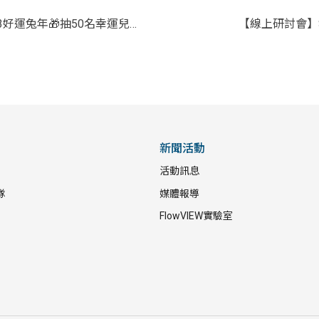
【抽獎活動】🐰迎接2023好運兔年🎁抽50名幸運兒送「貼圖」
【線上研討會】
新聞活動
活動訊息
隊
媒體報導
FlowVIEW實驗室