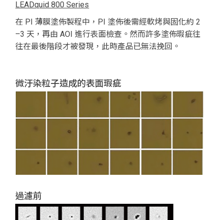
LEADquid 800 Series
在 PI 薄膜塗佈製程中，PI 塗佈後需經軟烤與固化約 2
–3 天，再由 AOI 進行表面檢查。然而許多塗佈瑕疵往
往在最後階段才被發現，此時產品已無法挽回。
微汙染粒子造成的表面瑕疵
過濾前